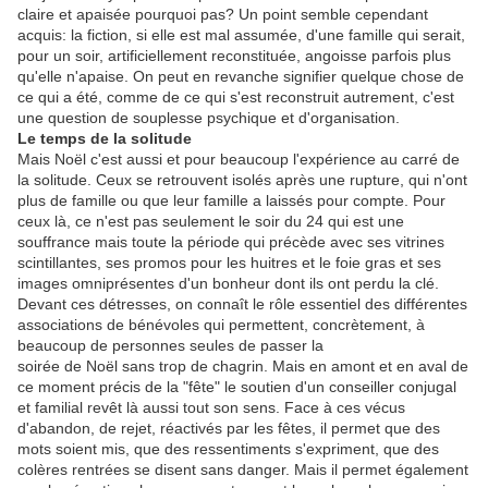
claire et apaisée pourquoi pas? Un point semble cependant
acquis: la fiction, si elle est mal assumée, d'une famille qui serait,
pour un soir, artificiellement reconstituée, angoisse parfois plus
qu'elle n'apaise. On peut en revanche signifier quelque chose de
ce qui a été, comme de ce qui s'est reconstruit autrement, c'est
une question de souplesse psychique et d'organisation.
Le temps de la solitude
Mais Noël c'est aussi et pour beaucoup l'expérience au carré de
la solitude. Ceux se retrouvent isolés après une rupture, qui n'ont
plus de famille ou que leur famille a laissés pour compte. Pour
ceux là, ce n'est pas seulement le soir du 24 qui est une
souffrance mais toute la période qui précède avec ses vitrines
scintillantes, ses promos pour les huitres et le foie gras et ses
images omniprésentes d'un bonheur dont ils ont perdu la clé.
Devant ces détresses, on connaît le rôle essentiel des différentes
associations de bénévoles qui permettent, concrètement, à
beaucoup de personnes seules de passer la
soirée de Noël sans trop de chagrin. Mais en amont et en aval de
ce moment précis de la "fête" le soutien d'un conseiller conjugal
et familial revêt là aussi tout son sens. Face à ces vécus
d'abandon, de rejet, réactivés par les fêtes, il permet que des
mots soient mis, que des ressentiments s'expriment, que des
colères rentrées se disent sans danger. Mais il permet également