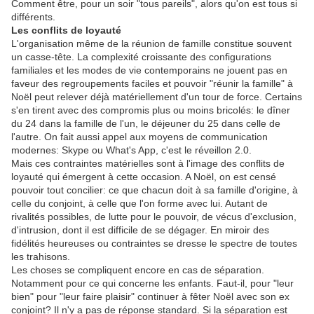
Comment être, pour un soir "tous pareils", alors qu'on est tous si
différents.
Les conflits de loyauté
L'organisation même de la réunion de famille constitue souvent
un casse-tête. La complexité croissante des configurations
familiales et les modes de vie contemporains ne jouent pas en
faveur des regroupements faciles et pouvoir "réunir la famille" à
Noël peut relever déjà matériellement d'un tour de force. Certains
s'en tirent avec des compromis plus ou moins bricolés: le dîner
du 24 dans la famille de l'un, le déjeuner du 25 dans celle de
l'autre. On fait aussi appel aux moyens de communication
modernes: Skype ou What's App, c'est le réveillon 2.0.
Mais ces contraintes matérielles sont à l'image des conflits de
loyauté qui émergent à cette occasion. A Noël, on est censé
pouvoir tout concilier: ce que chacun doit à sa famille d'origine, à
celle du conjoint, à celle que l'on forme avec lui. Autant de
rivalités possibles, de lutte pour le pouvoir, de vécus d'exclusion,
d'intrusion, dont il est difficile de se dégager. En miroir des
fidélités heureuses ou contraintes se dresse le spectre de toutes
les trahisons.
Les choses se compliquent encore en cas de séparation.
Notamment pour ce qui concerne les enfants. Faut-il, pour "leur
bien" pour "leur faire plaisir" continuer à fêter Noël avec son ex
conjoint? Il n'y a pas de réponse standard. Si la séparation est