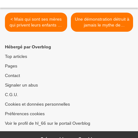
< Mais qui sont ses mères
Une démonstration détruit à
qui privent leurs enfants de
jamais le mythe de
leur père ?
l’immigration humaniste >
Hébergé par Overblog
Top articles
Pages
Contact
Signaler un abus
C.G.U.
Cookies et données personnelles
Préférences cookies
Voir le profil de hl_66 sur le portail Overblog