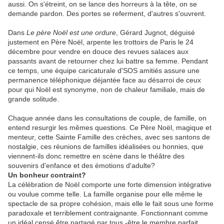
aussi. On s'étreint, on se lance des horreurs à la tête, on se
demande pardon. Des portes se referment, d'autres s'ouvrent.
Dans
Le père Noël est une ordure
, Gérard Jugnot, déguisé
justement en Père Noël, arpente les trottoirs de Paris le 24
décembre pour vendre en douce des revues salaces aux
passants avant de retourner chez lui battre sa femme. Pendant
ce temps, une équipe caricaturale d'SOS amitiés assure une
permanence téléphonique déjantée face au désarroi de ceux
pour qui Noël est synonyme, non de chaleur familiale, mais de
grande solitude.
Chaque année dans les consultations de couple, de famille, on
entend resurgir les mêmes questions. Ce Père Noël, magique et
menteur, cette Sainte Famille des crèches, avec ses santons de
nostalgie, ces réunions de familles idéalisées ou honnies, que
viennent-ils donc remettre en scène dans le théâtre des
souvenirs d'enfance et des émotions d'adulte?
Un bonheur contraint?
La célébration de Noël comporte une forte dimension intégrative
ou voulue comme telle. La famille organise pour elle même le
spectacle de sa propre cohésion, mais elle le fait sous une forme
paradoxale et terriblement contraignante. Fonctionnant comme
un idéal censé être partagé par tous -être le membre parfait