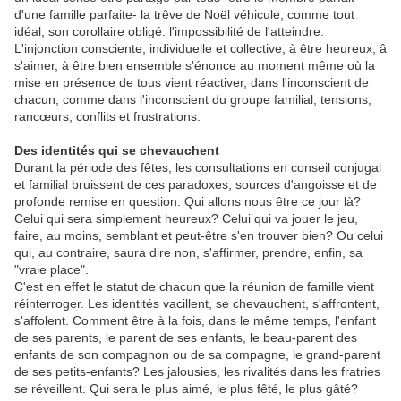
d'une famille parfaite- la trêve de Noël véhicule, comme tout
idéal, son corollaire obligé: l'impossibilité de l'atteindre.
L'injonction consciente, individuelle et collective, à être heureux, â
s'aimer, à être bien ensemble s'énonce au moment même où la
mise en présence de tous vient réactiver, dans l'inconscient de
chacun, comme dans l'inconscient du groupe familial, tensions,
rancœurs, conflits et frustrations.
Des identités qui se chevauchent
Durant la période des fêtes, les consultations en conseil conjugal
et familial bruissent de ces paradoxes, sources d'angoisse et de
profonde remise en question. Qui allons nous être ce jour là?
Celui qui sera simplement heureux? Celui qui va jouer le jeu,
faire, au moins, semblant et peut-être s'en trouver bien? Ou celui
qui, au contraire, saura dire non, s'affirmer, prendre, enfin, sa
"vraie place".
C'est en effet le statut de chacun que la réunion de famille vient
réinterroger. Les identités vacillent, se chevauchent, s'affrontent,
s'affolent. Comment être à la fois, dans le même temps, l'enfant
de ses parents, le parent de ses enfants, le beau-parent des
enfants de son compagnon ou de sa compagne, le grand-parent
de ses petits-enfants? Les jalousies, les rivalités dans les fratries
se réveillent. Qui sera le plus aimé, le plus fêté, le plus gâté?