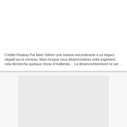
Crédits Pixabay Par Marc Odilon Une maison encombrante a un impact
négatif sur le cerveau. Mais lorsque vous désencombrez votre logement,
cela déclenche quelque chose d’inattendu… Le désencombrement ne sert
pas uniquement à nettoyer la maison et à se...