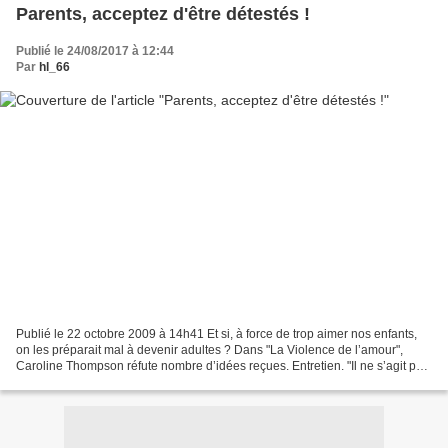
Parents, acceptez d'être détestés !
Publié le 24/08/2017 à 12:44
Par
hl_66
Publié le 22 octobre 2009 à 14h41 Et si, à force de trop aimer nos enfants,
on les préparait mal à devenir adultes ? Dans "La Violence de l’amour",
Caroline Thompson réfute nombre d’idées reçues. Entretien. "Il ne s’agit pas
de moins aimer nos enfants...