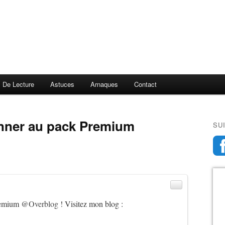
s De Lecture
Astuces
Arnaques
Contact
SU
Premium
@Overblog
! Visitez mon blog :