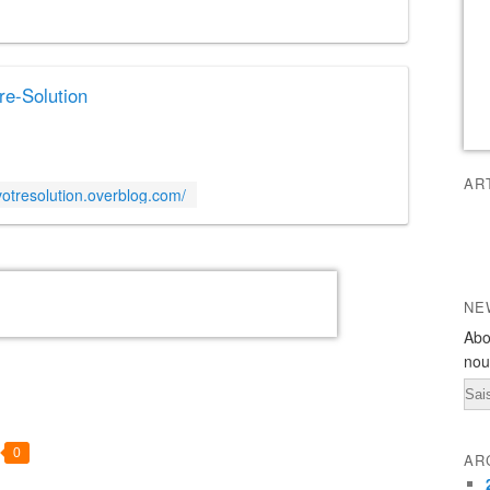
re-Solution
AR
/votresolution.overblog.com/
NE
Abo
nou
Ema
0
AR