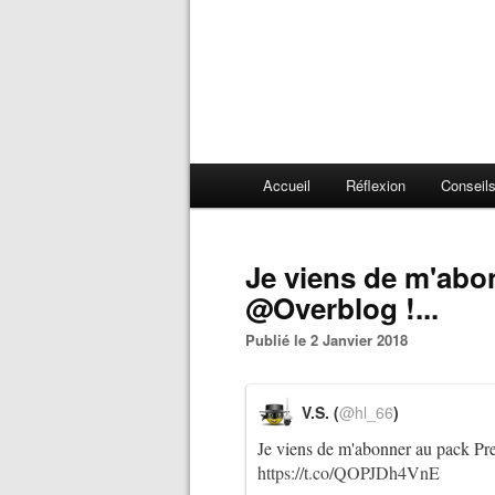
Accueil
Réflexion
Conseil
Je viens de m'abonner au pack Premium
@Overblog !...
Publié le 2 Janvier 2018
V.S. (
@hl_66
)
Je viens de m'abonner au pack 
https://t.co/QOPJDh4VnE