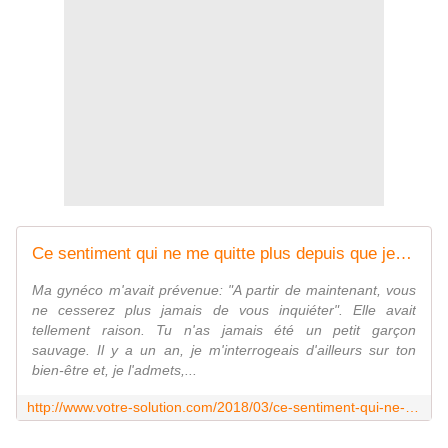
Ce sentiment qui ne me quitte plus depuis que je suis mère - Votre-Solution
Ma gynéco m'avait prévenue: "A partir de maintenant, vous
ne cesserez plus jamais de vous inquiéter". Elle avait
tellement raison. Tu n'as jamais été un petit garçon
sauvage. Il y a un an, je m'interrogeais d'ailleurs sur ton
bien-être et, je l'admets,...
http://www.votre-solution.com/2018/03/ce-sentiment-qui-ne-me-quitte-plus-depuis-que-je-suis-mere.html