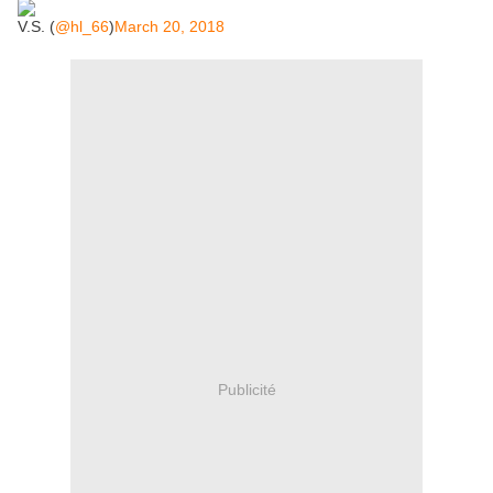
V.S. (
@hl_66
)
March 20, 2018
Publicité