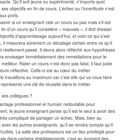
xacte. Qu’il soit jeune ou expérimenté, n’importe quel
ses objectifs en fin de cours. L’échec ou l’incertitude n’est
ux profs.
savoir si un enseignant rate un cours ou pas mais s’il est
fin d’un cours qu’il considère « mauvais », il doit dresser
objectifs d’apprentissage aujourd’hui, et voici ce qui s’est
à, il mesurera sûrement un décalage certain entre ce qu’il
est réellement passé. Il devra alors réfléchir aux hypothèses
vra envisager immédiatement des remédiations pour le
eilleur. Rater un cours n’est donc pas fatal, il faut juste
ture réflective. Celle-ci est au cœur du métier
e travaillons au maximum car c’est elle qui va nous faire
 représente une clé de réussite dans le métier.
e ses collègues ?
avantage professionnel et humain redoutable pour
nt, le jeune enseignant pense qu’il est le seul à avoir des
t très compliqué de partager un échec. Mais, bien au
t avec les autres enseignants, qu’il se rendra compte qu’il
ficultés. La salle des professeurs est un lieu privilégié pour
mais dans certains établissements, c’est au moment des