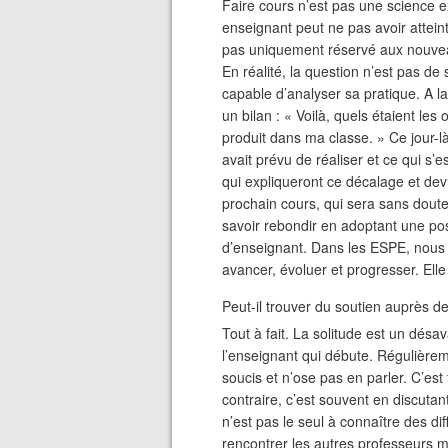
Faire cours n’est pas une science e
enseignant peut ne pas avoir atteint 
pas uniquement réservé aux nouvea
En réalité, la question n’est pas de 
capable d’analyser sa pratique. A la 
un bilan : « Voilà, quels étaient les 
produit dans ma classe. » Ce jour-l
avait prévu de réaliser et ce qui s’
qui expliqueront ce décalage et de
prochain cours, qui sera sans doute m
savoir rebondir en adoptant une pos
d’enseignant. Dans les ESPE, nous l
avancer, évoluer et progresser. Elle
Peut-il trouver du soutien auprès d
Tout à fait. La solitude est un dés
l’enseignant qui débute. Régulièreme
soucis et n’ose pas en parler. C’es
contraire, c’est souvent en discutan
n’est pas le seul à connaître des dif
rencontrer les autres professeurs 