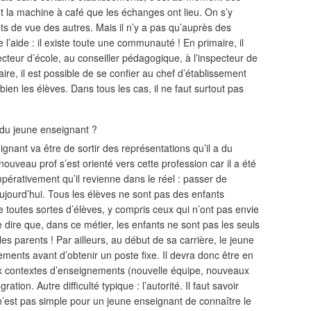
t la machine à café que les échanges ont lieu. On s’y
nts de vue des autres. Mais il n’y a pas qu’auprès des
 l’aide : il existe toute une communauté ! En primaire, il
cteur d’école, au conseiller pédagogique, à l’inspecteur de
aire, il est possible de se confier au chef d’établissement
ien les élèves. Dans tous les cas, il ne faut surtout pas
s du jeune enseignant ?
ignant va être de sortir des représentations qu’il a du
nouveau prof s’est orienté vers cette profession car il a été
mpérativement qu’il revienne dans le réel : passer de
aujourd’hui. Tous les élèves ne sont pas des enfants
le toutes sortes d’élèves, y compris ceux qui n’ont pas envie
e dire que, dans ce métier, les enfants ne sont pas les seuls
les parents ! Par ailleurs, au début de sa carrière, le jeune
ements avant d’obtenir un poste fixe. Il devra donc être en
x contextes d’enseignements (nouvelle équipe, nouveaux
gration. Autre difficulté typique : l’autorité. Il faut savoir
 n’est pas simple pour un jeune enseignant de connaître le