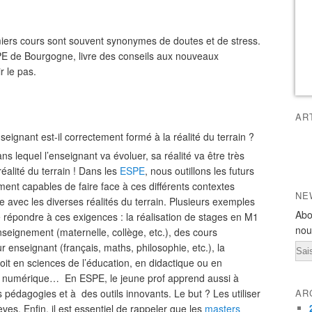
miers cours sont souvent synonymes de doutes et de stress.
SPE de Bourgogne, livre des conseils aux nouveaux
r le pas.
AR
seignant est-il correctement formé à la réalité du terrain ?
ns lequel l’enseignant va évoluer, sa réalité va être très
réalité du terrain ! Dans les
ESPE
, nous outillons les futurs
ment capables de faire face à ces différents contextes
NE
e avec les diverses réalités du terrain. Plusieurs exemples
Abo
 répondre à ces exigences : la réalisation de stages en M1
nou
seignement (maternelle, collège, etc.), des cours
tur enseignant (français, maths, philosophie, etc.), la
Ema
oit en sciences de l’éducation, en didactique ou en
au numérique… En ESPE, le jeune prof apprend aussi à
 pédagogies et à des outils innovants. Le but ? Les utiliser
AR
èves. Enfin, il est essentiel de rappeler que les
masters