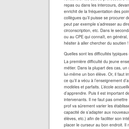
repas ou dans les intercours, devan
enrichit de la fréquentation des poi
collègues qu’il puisse se procurer de
peut par exemple s’adresser au dire
circonscription, etc. Dans le second
ou au CPE qui connaît, en général, b
hésiter à aller chercher du soutien !
Quelles sont les difficultés typique
La première difficulté du jeune ense
métier. Dans la plupart des cas, un 
lui-même un bon élève. Or, il faut i
ce qu’il a vécu à l’enseignement d’
modèles et parfaits. L’école accueil
d’apprendre. Puis il est important d
intervenants. Il ne faut pas omettre 
prof va sûrement varier les établiss
capacité de s’adapter aux nouveau
élèves, etc.) afin de faciliter son inté
placer le curseur au bon endroit. Il