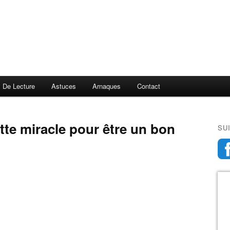
s De Lecture
Astuces
Arnaques
Contact
SU